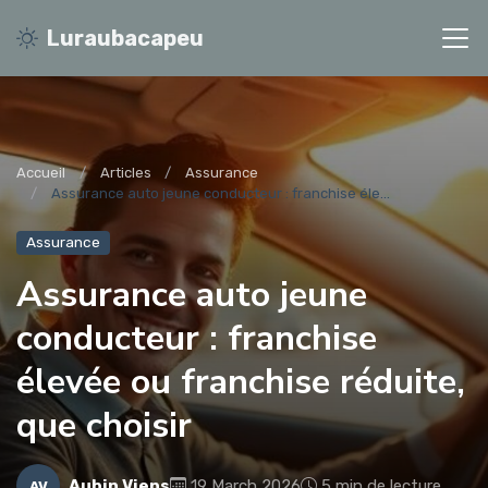
Luraubacapeu
Accueil
Articles
Assurance
Assurance auto jeune conducteur : franchise éle...
Assurance
Assurance auto jeune
conducteur : franchise
élevée ou franchise réduite,
que choisir
Aubin Viens
19 March 2026
5 min de lecture
AV