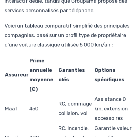
interactif dédié, tandis que Groupama propose des
services personnalisés par téléphone.
Voici un tableau comparatif simplifié des principales
compagnies, basé sur un profil type de propriétaire
d’une voiture classique utilisée 5 000 km/an :
Prime
annuelle
Garanties
Options
Assureur
moyenne
clés
spécifiques
(€)
Assistance 0
RC, dommage
Maaf
450
km, extension
collision, vol
accessoires
RC, incendie,
Garantie valeur