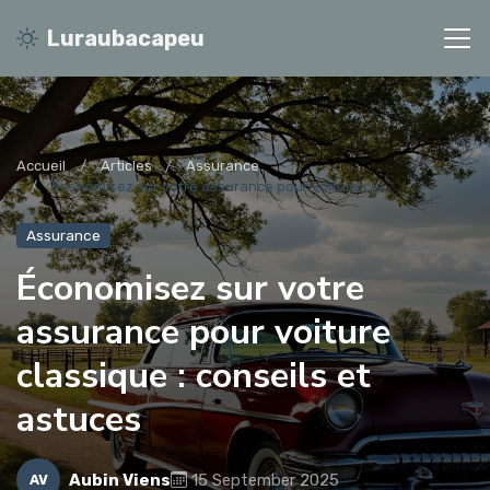
Luraubacapeu
Accueil
Articles
Assurance
Économisez sur votre assurance pour voiture cla...
Assurance
Économisez sur votre
assurance pour voiture
classique : conseils et
astuces
Aubin Viens
15 September 2025
AV