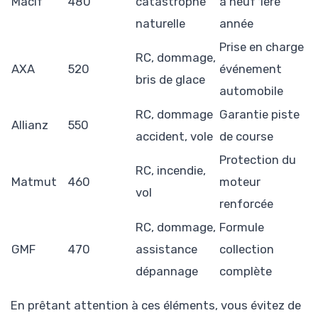
Macif
480
catastrophe
à neuf 1ere
naturelle
année
Prise en charge
RC, dommage,
AXA
520
événement
bris de glace
automobile
RC, dommage
Garantie piste
Allianz
550
accident, vole
de course
Protection du
RC, incendie,
Matmut
460
moteur
vol
renforcée
RC, dommage,
Formule
GMF
470
assistance
collection
dépannage
complète
En prêtant attention à ces éléments, vous évitez de