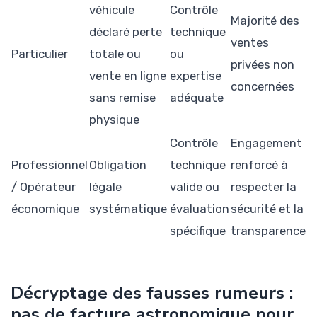
véhicule
Contrôle
Majorité des
déclaré perte
technique
ventes
Particulier
totale ou
ou
privées non
vente en ligne
expertise
concernées
sans remise
adéquate
physique
Contrôle
Engagement
Professionnel
Obligation
technique
renforcé à
/ Opérateur
légale
valide ou
respecter la
économique
systématique
évaluation
sécurité et la
spécifique
transparence
Décryptage des fausses rumeurs :
pas de facture astronomique pour